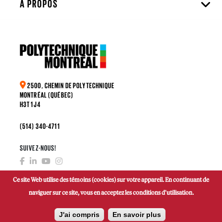
À PROPOS
2500, CHEMIN DE POLYTECHNIQUE
MONTRÉAL (QUÉBEC)
H3T 1J4
(514) 340-4711
SUIVEZ-NOUS!
Ce site Web utilise des témoins (cookies) sur votre appareil. En continuant de
naviguer sur ce site, vous en acceptez les conditions d'utilisation.
FAIRE UN DON
J'ai compris
En savoir plus