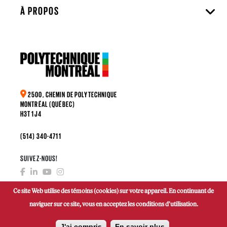
À PROPOS
2500, CHEMIN DE POLYTECHNIQUE
MONTRÉAL (QUÉBEC)
H3T 1J4
(514) 340-4711
SUIVEZ-NOUS!
Ce site Web utilise des témoins (cookies) sur votre appareil. En continuant de
naviguer sur ce site, vous en acceptez les conditions d'utilisation.
FAIRE UN DON
J'ai compris
En savoir plus