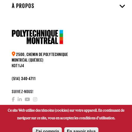
À PROPOS
2500, CHEMIN DE POLYTECHNIQUE
MONTRÉAL (QUÉBEC)
H3T 1J4
(514) 340-4711
SUIVEZ-NOUS!
Ce site Web utilise des témoins (cookies) sur votre appareil. En continuant de
naviguer sur ce site, vous en acceptez les conditions d'utilisation.
FAIRE UN DON
J'ai compris
En savoir plus