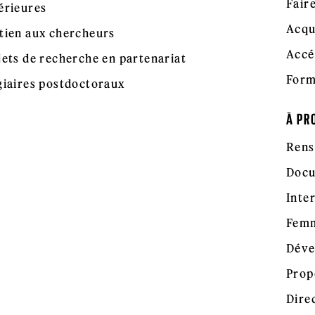
Fair
érieures
Acqu
tien aux chercheurs
Accé
jets de recherche en partenariat
Form
giaires postdoctoraux
À PR
Rens
Docu
Inte
Femm
Déve
Prop
Dire