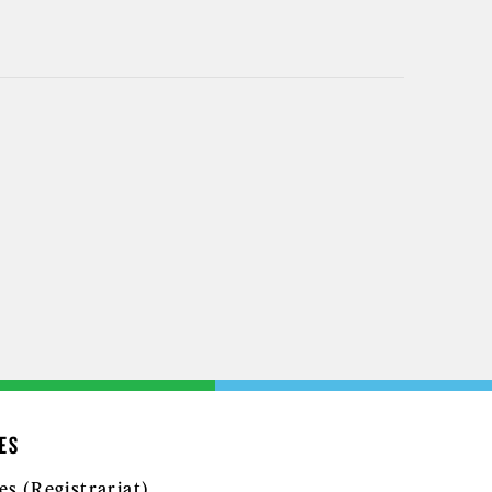
ES
es (Registrariat)