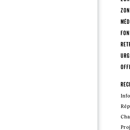
ZON
MÉD
FON
RET
URG
OFF
REC
Inf
Rép
Cha
Pro