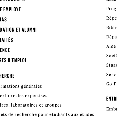
Prog
E EMPLOYÉ
Répe
IAS
Bibl
DATION ET ALUMNI
Dépa
RAITÉS
Aide
ENCE
Soci
RES D'EMPLOI
Stag
Serv
HERCHE
Go-P
ormations générales
ertoire des expertises
ENTR
ires, laboratoires et groupes
Emba
jets de recherche pour étudiants aux études