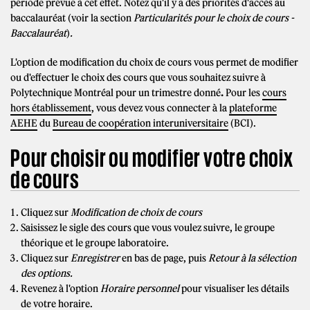
période prévue à cet effet. Notez qu'il y a des priorités d'accès au
baccalauréat (voir la section
Particularités pour le choix de cours -
Baccalauréat
)
.
L'option de modification du choix de cours vous permet de modifier
ou d'effectuer le choix des cours que vous souhaitez suivre à
Polytechnique Montréal pour un trimestre donné
.
Pour les
cours
hors établissement
, vous devez vous connecter à la
plateforme
AEHE
du
Bureau de coopération interuniversitaire
(BCI).
Pour choisir ou modifier votre choix
de cours
Cliquez sur
Modification de choix de cours
Saisissez le sigle des cours que vous voulez suivre, le groupe
théorique et le groupe laboratoire.
Cliquez sur
Enregistrer
en bas de page, puis
Retour à la sélection
des options.
Revenez à l'option
Horaire personnel
pour visualiser les détails
de votre horaire.