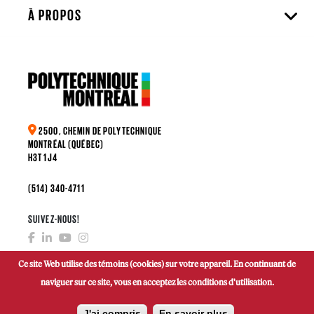
À PROPOS
2500, CHEMIN DE POLYTECHNIQUE
MONTRÉAL (QUÉBEC)
H3T 1J4
(514) 340-4711
SUIVEZ-NOUS!
Ce site Web utilise des témoins (cookies) sur votre appareil. En continuant de
naviguer sur ce site, vous en acceptez les conditions d'utilisation.
FAIRE UN DON
J'ai compris
En savoir plus