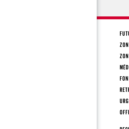
FUT
ZON
ZON
MÉD
FON
RET
URG
OFF