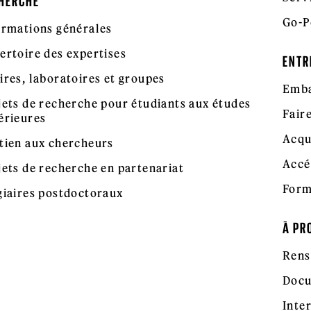
HERCHE
Go-P
ormations générales
ertoire des expertises
ENTR
ires, laboratoires et groupes
Emba
jets de recherche pour étudiants aux études
Fair
érieures
Acqu
tien aux chercheurs
Accé
jets de recherche en partenariat
Form
giaires postdoctoraux
À PR
Rens
Docu
Inte