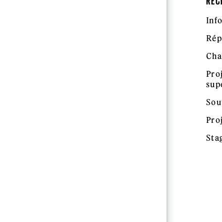
REC
Inf
Rép
Cha
Pro
sup
Sou
Pro
Sta