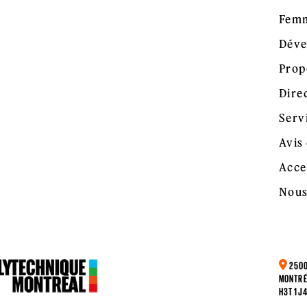
Femm
Déve
Prop
Dire
Serv
Avis 
Acce
Nous
2500
MONTRÉ
H3T 1J