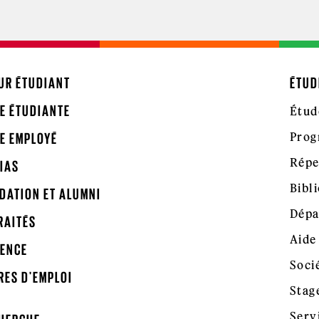
UR ÉTUDIANT
ÉTUD
E ÉTUDIANTE
Étud
Prog
E EMPLOYÉ
Répe
IAS
Bibl
DATION ET ALUMNI
Dépa
RAITÉS
Aide
ENCE
Soci
RES D'EMPLOI
Stag
Serv