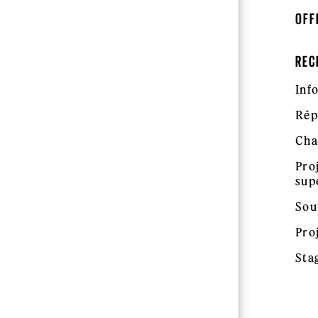
OFF
REC
Inf
Rép
Cha
Pro
sup
Sou
Pro
Sta