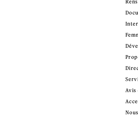
Rens
Docu
Inte
Femm
Déve
Prop
Dire
Serv
Avis 
Acce
Nous