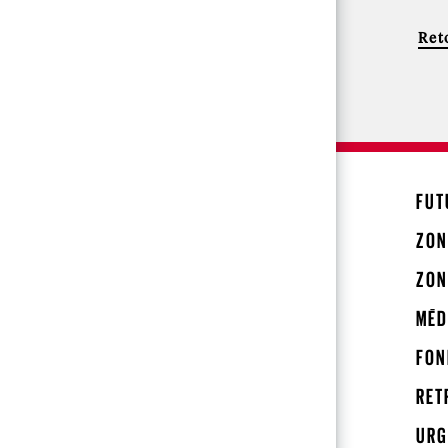
Reto
FUT
ZON
ZON
MÉD
FON
RET
URG