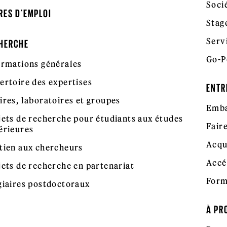
Soci
RES D'EMPLOI
Stag
Serv
HERCHE
Go-P
ormations générales
ertoire des expertises
ENTR
ires, laboratoires et groupes
Emba
jets de recherche pour étudiants aux études
Fair
érieures
Acqu
tien aux chercheurs
Accé
jets de recherche en partenariat
Form
giaires postdoctoraux
À PR