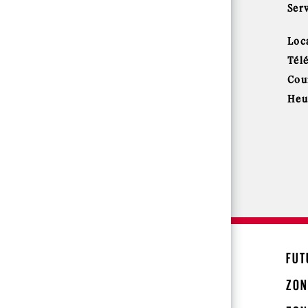
Ser
Loca
Tél
Cour
Heu
FUT
ZON