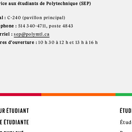
vice aux étudiants de Polytechnique (SEP)
l :
C-240 (pavillon principal)
éphone :
514 340-4711, poste 4843
riel :
sep@polymtl.ca
res d’ouverture :
10 h 30 à 12 h et 13 h à 16 h
UR ÉTUDIANT
ÉTUD
E ÉTUDIANTE
Étud