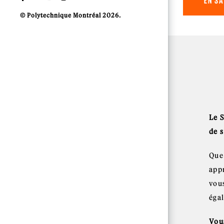
EN SA
© Polytechnique Montréal 2026.
Le 
de 
Que 
appr
vou
éga
Vous